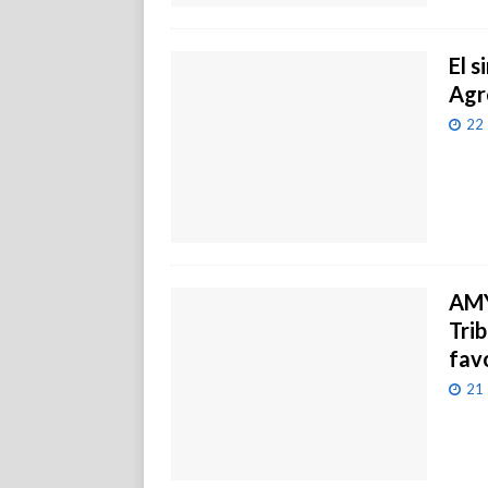
El s
Agr
22 
AMY
Trib
fav
21 