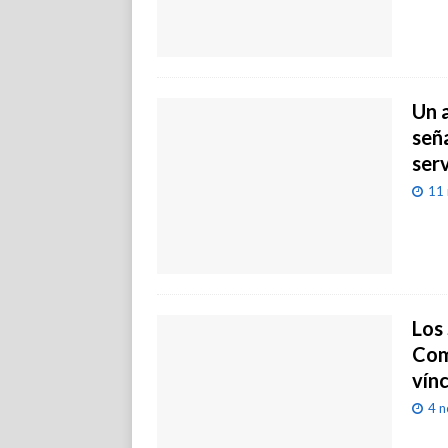
Un 
señ
serv
11 
Los 
Com
vínc
4 n