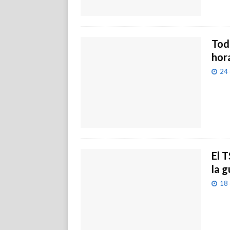
Todo
hor
24 
El T
la 
18 