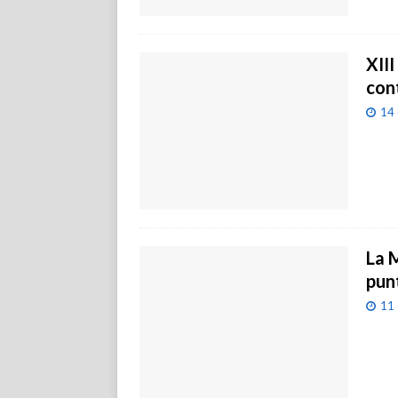
XII
con
14 
La 
pun
11 