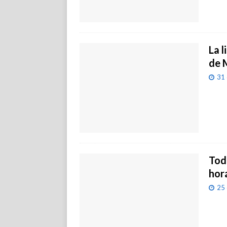
La 
de 
31 
Todo
hor
25 