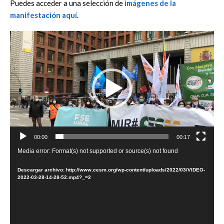
Puedes acceder a una selección de
imágenes de la
manifestación aquí
.
Reproductor
de
vídeo
00:00
00:17
Reproductor
Media error: Format(s) not supported or source(s) not found
de
Descargar archivo: http://www.cesm.org/wp-content/uploads/2022/03/VIDEO-
vídeo
2022-03-28-14-28-52.mp4?_=2