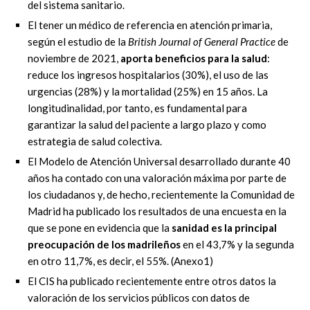
del sistema sanitario.
El tener un médico de referencia en atención primaria,
según el estudio de la
British
Journal of General Practice
de
noviembre de 2021,
aporta beneficios para la s
alud
:
reduce l
os ingresos hospitalarios (30%), el uso de las
urgencias (28%) y la mortalidad (25%) en 15
años. La
longitudinalidad, por tanto, es fundamental para
garantizar la salud del paciente a
largo plazo y como
estrategia de salud colectiva.
El
M
ode
lo de
A
tención
U
niversal desarrollado durante 40
años ha contado con una
valoración máxima por parte de
los ciudadanos y, de hecho, recientemente la C
omunidad
de
M
adrid
ha publicado los resultados de una
encuesta
en la
que se pone en evidencia que
la
sanidad es la principa
l
preocupación de los madrileños
en el 43,7% y la segunda
en otro
11,7%, es decir, el 55%. (Anexo1)
El CIS ha publicado recientemente entre otros datos la
valoración de los servicios públicos
con datos de