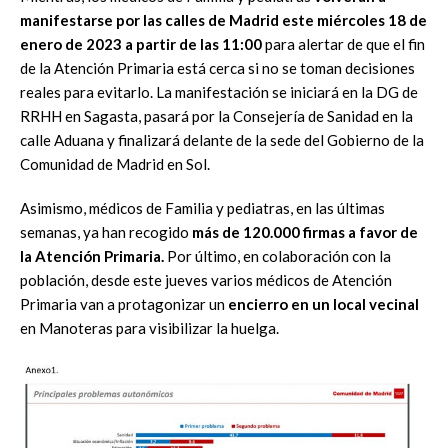
manifestarse por las calles de Madrid
este miércoles 18 de
enero de 2023 a partir de l
as 11:00
para alertar de que el fin
de la
Atención Primaria está cerca si no se toman decisiones
reales para evitarlo. La manifestación se
iniciará en la DG de
RRHH en Sagasta, pasará por la Consejería de Sanidad en la
calle Aduana y
finalizará delante de
la sede del Gobierno de la
Comunidad de Madrid en Sol.
Asimismo,
médicos de Familia y
pediatras,
en las últimas
semanas
,
ya
han recogido
más de
120.000 firmas a favor de
la Atención P
rimaria
.
Por último, en colaboración con la
población,
desde este
jueves
varios m
édicos de Atención
Primaria van a protagon
izar un
encierro
en un
local vecinal
en
Manoteras
para visibilizar
la huelga
.