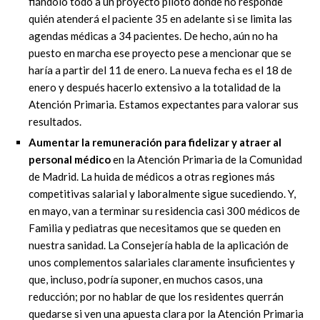
fiándolo todo a un proyecto piloto
donde no responde
quién atenderá el paciente 35 en adelante si se limita las
agendas
médicas a 34 pacientes. De hecho, aún no ha
puesto en marcha ese proyecto p
ese a
mencionar que se
haría a partir del 11 de enero. La nueva fecha es el 18 de
enero y
después hacerlo extensivo a la totalidad de la
Atención Primaria. Estamos expectantes
para valorar sus
resultados.
Aumentar la remuneración para fidelizar y atraer
al
personal médico
en la Atención
Primaria de la Comunidad
de Madrid. La huida de médicos a otras regiones más
competitivas salarial y laboralmente sigue sucediendo. Y,
en mayo, van a terminar su
residencia casi 300 médicos de
Familia y pediatras que nece
sitamos que se queden en
nuestra sanidad. La Consejería habla de la aplicación de
unos complementos salariales
claramente
insuficientes
y
que,
incluso,
podría
suponer,
en
muchos
casos,
una
reducción; por no hablar de que los residentes querrán
quedarse si
ven una apuesta
clara por la Atención Primaria