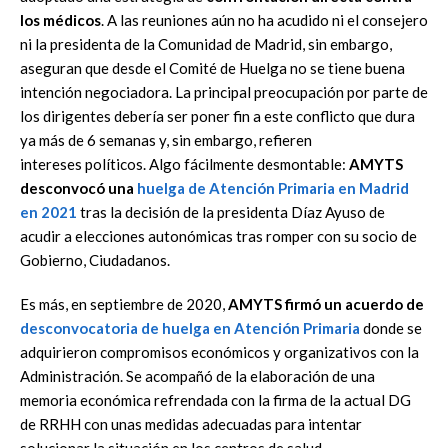
los médicos
. A las reuniones aún no ha acudido ni el consejero
ni la
presidenta de la C
omunidad de
M
adr
id
, sin embargo,
aseguran
que desde el Comité de Huelga
no se tiene buena
intención negociadora. La principal preocupación por parte de
los dirigentes
debería ser poner fin a este conflicto que dura
ya más de 6 semanas
y,
sin embargo, refieren
intereses políticos.
Algo fácilmente
desmontable:
AMYTS
desconvocó una
huelga de Atención
Primaria
en Madrid
en 2021
tras la decisión de la presidenta Díaz Ayuso de
acudir a elecciones
autonómicas tras romper con su socio de
Gobierno, Ciudadanos.
Es más, en septiembre de 2020,
AMYTS firmó un
acuerdo de
desconvocatoria de huelga
en
Atención Primaria
donde se
adquirieron compromisos económicos y organizativos con la
Administración. Se acompañó de la elaboración de una
memoria económica refrendada con la
firma de la actual DG
de RRHH con unas me
didas adecuadas para intentar
solucionar la
situación en los centros de salud.